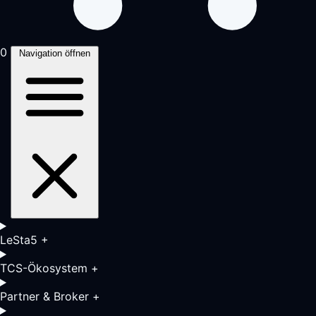
0
Navigation öffnen
LeSta5
+
TCS-Ökosystem
+
Partner & Broker
+