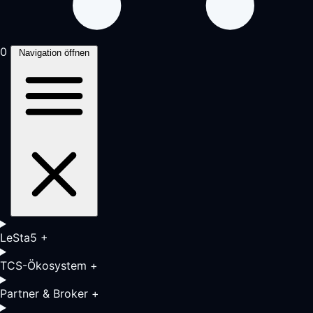
0
Navigation öffnen
LeSta5
+
TCS-Ökosystem
+
Partner & Broker
+