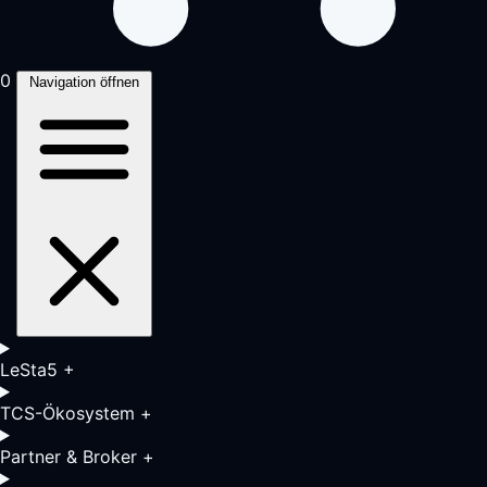
0
Navigation öffnen
LeSta5
+
TCS-Ökosystem
+
Partner & Broker
+