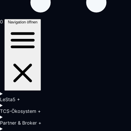
0
Navigation öffnen
LeSta5
+
TCS-Ökosystem
+
Partner & Broker
+