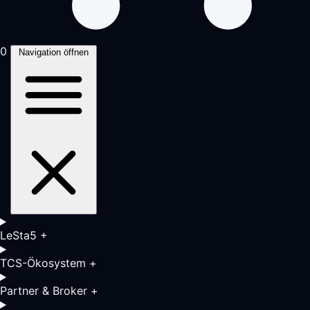
0
Navigation öffnen
LeSta5
+
TCS-Ökosystem
+
Partner & Broker
+