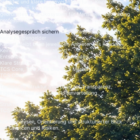
Struktur und klare Eigenverantwortung. Keine blinden
Versprechen, kein Finanz-Hype, sondern ein
geordnetes TCS-Ökosystem für Menschen, die Trading
professioneller und bewusster angehen wollen.
Analysegespräch sichern
TCS-Ökosystem ansehen
Keine Kundengelder
Kapital bleibt beim jeweiligen Anbieter des Kunden.
Keine Vermögensverwaltung
Entscheidungen bleiben beim Kunden.
Klare Struktur
TCS Core, TCS Atlas und TCS Mastery.
TCS Core
Technische Struktur mit Fokus auf Transparenz,
Eigenkontrolle und klare Rollenverteilung.
Struktur
TCS Atlas
Marktanalysen, Orientierung und strukturierter Blick
auf Chancen und Risiken.
Analyse