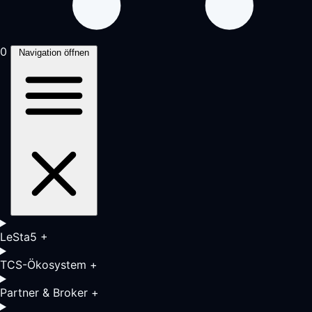
0
Navigation öffnen
LeSta5
+
TCS-Ökosystem
+
Partner & Broker
+