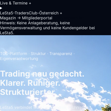
Live & Termine
+
LeSta5-TradersClub-Österreich
+
Magazin
→
Mitgliederportal
Analysegespräch
Hinweis: Keine Anlageberatung, keine
Vermögensverwaltung und keine Kundengelder bei
LeSta5.
TCS-Plattform · Struktur · Transparenz ·
Eigenverantwortung
Trading neu gedacht.
Klarer. Ruhiger.
Strukturierter.
LeSta5 verbindet Marktverständnis, technische